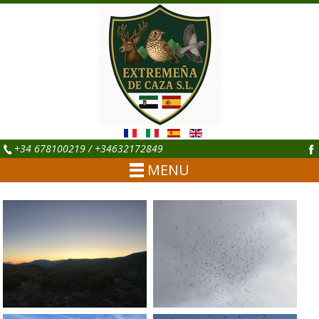
+34 678100219 / +34632172849
MENU