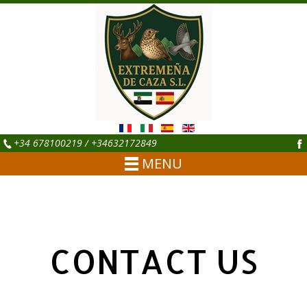
+34 678100219 / +34632172849
MENU
CONTACT US